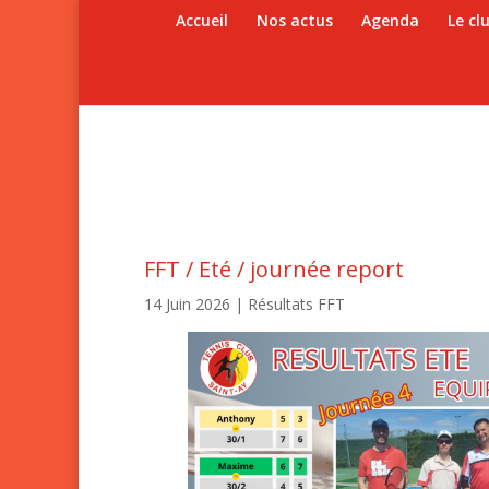
Accueil
Nos actus
Agenda
Le cl
FFT / Eté / journée report
14 Juin 2026
|
Résultats FFT