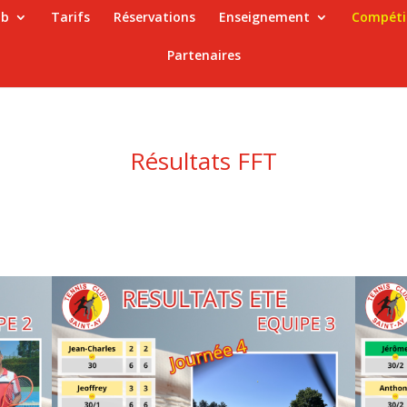
ub
Tarifs
Réservations
Enseignement
Compéti
Partenaires
Résultats FFT