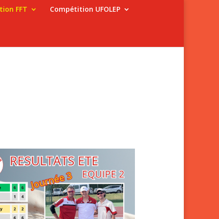
tion FFT
Compétition UFOLEP